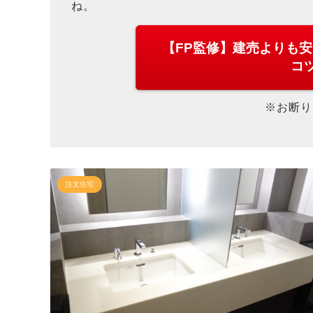
ね。
【FP監修】建売よりも
コ
※お断り
注文住宅