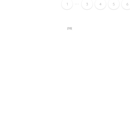
...
1
3
4
5
6
PR