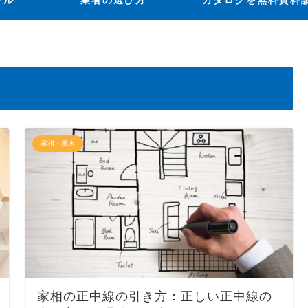
ール
業者の選び方
カタログを無料資料
家相・風水
家相の正中線の引き方：正しい正中線の