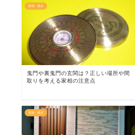
家相・風水
鬼門や裏鬼門の玄関は？正しい場所や間
取りを考える家相の注意点
家相・風水