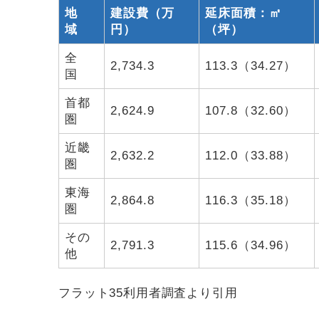
地
建設費（万
延床面積：㎡
域
円）
（坪）
全
2,734.3
113.3（34.27）
国
首都
2,624.9
107.8（32.60）
圏
近畿
2,632.2
112.0（33.88）
圏
東海
2,864.8
116.3（35.18）
圏
その
2,791.3
115.6（34.96）
他
フラット35利用者調査より引用