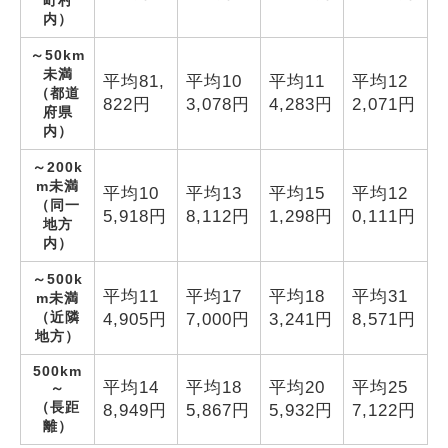
町村
内）
～50km
未満
平均
81,
平均
10
平均
11
平均
12
（都道
822
円
3,078
円
4,283
円
2,071
円
府県
内）
～200k
m未満
平均
10
平均
13
平均
15
平均
12
（同一
5,918
円
8,112
円
1,298
円
0,111
円
地方
内）
～500k
平均
11
平均
17
平均
18
平均
31
m未満
（近隣
4,905
円
7,000
円
3,241
円
8,571
円
地方）
500km
平均
14
平均
18
平均
20
平均
25
～
（長距
8,949
円
5,867
円
5,932
円
7,122
円
離）