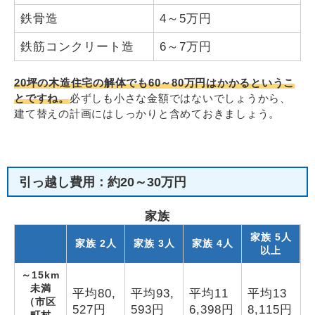
鉄骨造
4～5万円
鉄筋コンクリート造
6～7万円
20坪の木造住宅の解体でも60～80万円はかかるというこ
とですね。
必ずしも小さな金額ではないでしょうから、
建て替えの計画にはしっかりと含めておきましょう。
引っ越し費用：約20～30万円
家族
家族 5人
家族 2人
家族 3人
家族 4人
以上
～15km
未満
平均
80,
平均
93,
平均
11
平均
13
（市区
527
円
593
円
6,398
円
8,115
円